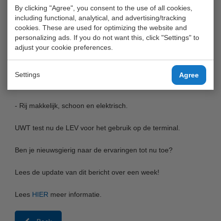
By clicking "Agree", you consent to the use of all cookies,
Wat is een LEV?
including functional, analytical, and advertising/tracking
- Een LEV is een Light Electric Vehicle
cookies. These are used for optimizing the website and
personalizing ads. If you do not want this, click "Settings" to
adjust your cookie preferences.
Motivatie van de dealer:
- Je hoeft de lucht niet te vullen met smog als je er met
Settings
Agree
schone elektriciteit ook komt.
- Rij makkelijk, schoon en elektrisch.
UWT test nu de LEV voor het gebruik op de terminal.
Ben je nieuwsgierig naar de ervaringen tot nu toe?
Lees de update van dit bericht over een week!
Lees
HIER
meer informatie.