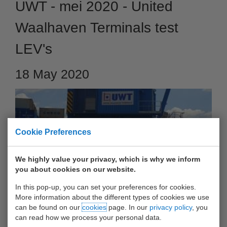
UWT - mei 2020 - United
Waalhaven Terminals test
LEV's
18 May 2020
Cookie Preferences
We highly value your privacy, which is why we inform
you about cookies on our website.
In this pop-up, you can set your preferences for cookies.
More information about the different types of cookies we use
Momenteel test UWT het gebruik van de LEV op de
can be found on our
cookies
page. In our
privacy policy
, you
can read how we process your personal data.
terminals.